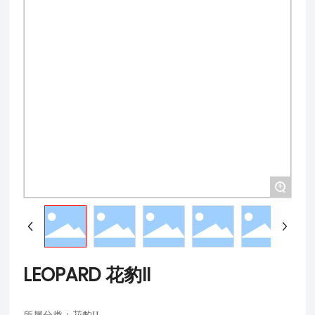
+
LEOPARD 花豹II